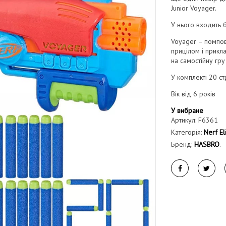
Junior Voyager.
У нього входить 
Voyager – помпов
прицілом і прикл
на самостійну гр
У комплекті 20 ст
Вік від 6 років
У вибране
Артикул:
F6361
Категорія:
Nerf El
Бренд:
HASBRO
.