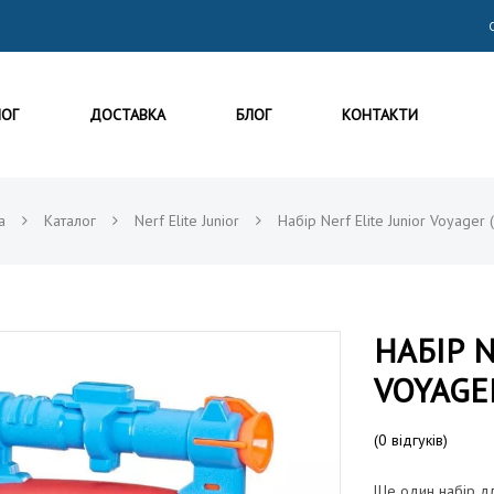
ЛОГ
ДОСТАВКА
БЛОГ
КОНТАКТИ
а
Каталог
Nerf Elite Junior
Набір Nerf Elite Junior Voyager
НАБІР N
VOYAGER
(
0
відгуків)
Ще один набір дл