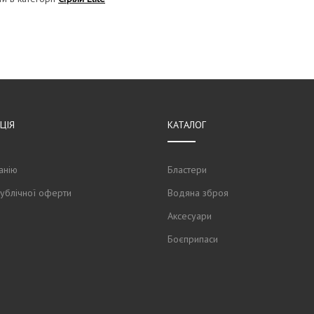
ЦІЯ
КАТАЛОГ
анію
Бластери
публічної оферти
Водяна зброя
Аксесуари
Боєприпаси