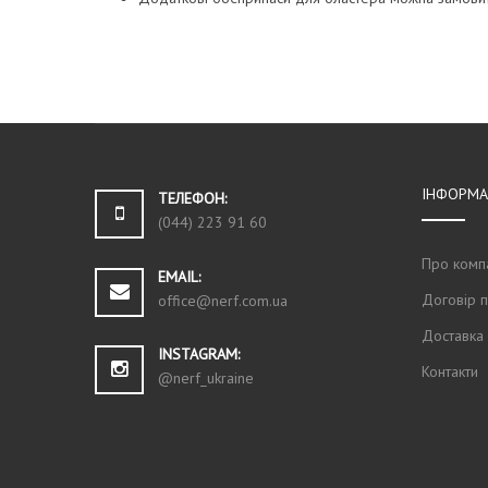
ІНФОРМА
ТЕЛЕФОН:
(044) 223 91 60
Про комп
EMAIL:
Договір 
office@nerf.com.ua
Доставка
INSTAGRAM:
Контакти
@nerf_ukraine