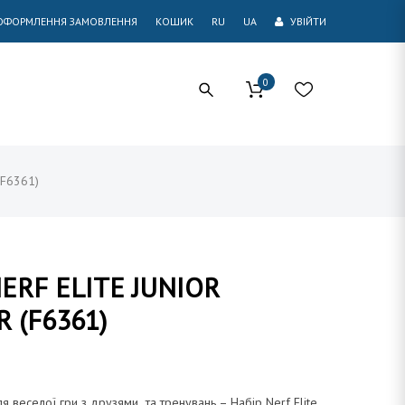
ОФОРМЛЕННЯ ЗАМОВЛЕННЯ
КОШИК
RU
UA
УВІЙТИ
0
 (F6361)
ERF ELITE JUNIOR
 (F6361)
я веселої гри з друзями та тренувань – Набір Nerf Elite