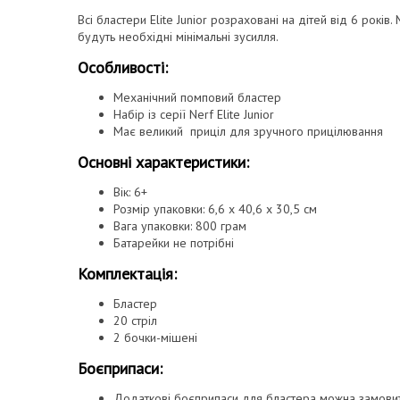
Всі бластери Elite Junior розраховані на дітей від 6 рок
будуть необхідні мінімальні зусилля.
Особливості:
Механічний помповий бластер
Набір із серії Nerf Elite Junior
Має великий приціл для зручного прицілювання
Основні характеристики:
Вік: 6+
Розмір упаковки: 6,6 х 40,6 х 30,5 см
Вага упаковки: 800 грам
Батарейки не потрібні
Комплектація:
Бластер
20 стріл
2 бочки-мішені
Боєприпаси:
Додаткові боєприпаси для бластера можна замовит