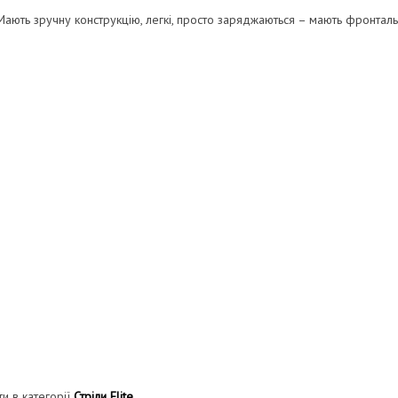
ів. Мають зручну конструкцію, легкі, просто заряджаються – мають фронта
и в категорії
Стріли Elite