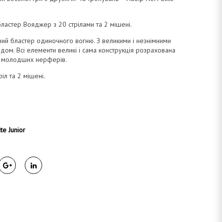
бластер Вояджер з 20 стрілами та 2 мішені.
ий бластер одиночного вогню. З великими і незнімними
адом. Всі елементи великі і сама конструкція розрахована
у молодших нерферів.
ріл та 2 мішені.
ite Junior