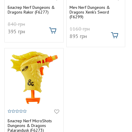
0
5.00
т
г
з
з 5
Бластер Nerf Dungeons &
Меч Nerf Dungeons &
5
у
Dragons Rakor (F6277)
Dragons Xenk’s Sword
а
(F6299)
840
грн
ц
1160
грн
395
грн
895
грн
і
ю
0
з
Бластер Nerf MicroShots
5
Dungeons & Dragons
Palarandusk (F6273)