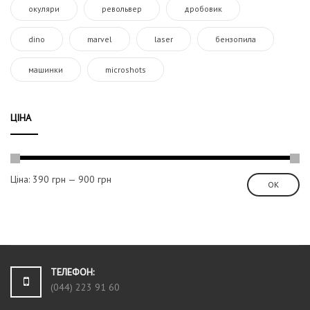
окуляри
револьвер
дробовик
dino
marvel
laser
бензопила
машинки
microshots
ЦІНА
Ціна:
390 грн
—
900 грн
ОК
ТЕЛЕФОН:
(044) 223 91 60