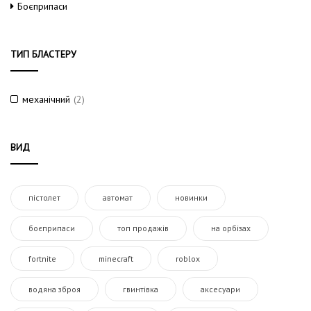
Боєприпаси
ТИП БЛАСТЕРУ
механічний
(2)
ВИД
пістолет
автомат
новинки
боєприпаси
топ продажів
на орбізах
fortnite
minecraft
roblox
водяна зброя
гвинтівка
аксесуари