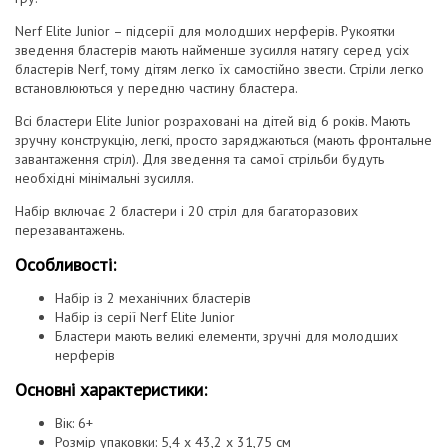
Nerf Elite Junior – підсерії для молодших нерферів. Рукоятки
зведення бластерів мають найменше зусилля натягу серед усіх
бластерів Nerf, тому дітям легко їх самостійно звести. Стріли легко
встановлюються у передню частину бластера.
Всі бластери Elite Junior розраховані на дітей від 6 років. Мають
зручну конструкцію, легкі, просто заряджаються (мають фронтальне
завантаження стріл). Для зведення та самої стрільби будуть
необхідні мінімальні зусилля.
Набір включає 2 бластери і 20 стріл для багаторазових
перезавантажень.
Особливості:
Набір із 2 механічних бластерів
Набір із серії Nerf Elite Junior
Бластери мають великі елементи, зручні для молодших
нерферів
Основні характеристики:
Вік: 6+
Розмір упаковки: 5,4 х 43,2 х 31,75 см