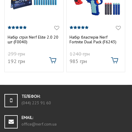
4.80
5.00
з 5
з 5
Набір стріл Nerf Elite 2.0 20
Набір бластерів Nerf
шт (F0040)
Fortnite Dual Pack (F6243)
299
грн
1240
грн
192
грн
985
грн
ТЕЛЕФОН:
(044) 223 91 60
EMAIL:
office@nerf.com.ua