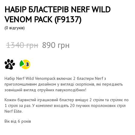
НАБІР БЛАСТЕРІВ NERF WILD
VENOM PACK (F9137)
(
0
відгуків)
1340
грн
890
грн
Набір Nerf Wild Venompack включає 2 бластери Nerf з
приголомшливим дизайном у вигляді скорпіонів, які передають
зовнішній вигляд отруйних павукоподібних!
Кожен барвистий іграшковий бластер вміщує 2 стріли та стріляє по
1 стрілі за раз. У комплект входять 20 гнучких поролонових стріл
Nerf Elite.
Вік від 6 років