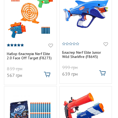
0
5.00
з
Бластер Nerf Elite Junior
з 5
Набор бластерів Nerf Elite
5
Wild Sharkfire (F8645)
2.0 Face Off Target (F8273)
999
грн
839
грн
639
грн
567
грн