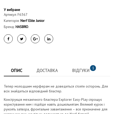
У вибране
Артикул:
F6367
Категорія:
Nerf Elite Junior
Бренд:
HASBRO
.
1
ОПИС
ДОСТАВКА
ВІДГУКИ
Тепер молодшим нерферам не доведеться стояти осторонь. Для
всіх знайдеться відповідний бластер.
Конструкція механічного бластера Explorer Easy-Play спрощує
користування ним і підійде навіть дошкільнятам. Великий курок і
рукоять затвора, фронтальне завантаження – все призначене для
маленьких рук, що тільки долучаються до Nerf-баталій.