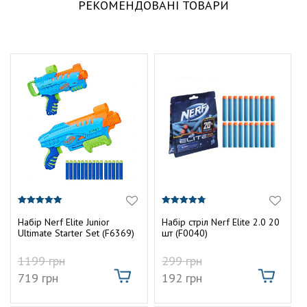
РЕКОМЕНДОВАНІ ТОВАРИ
5.00
4.80
з 5
з 5
Набір Nerf Elite Junior
Набір стріл Nerf Elite 2.0 20
Ultimate Starter Set (F6369)
шт (F0040)
1199
грн
299
грн
719
грн
192
грн