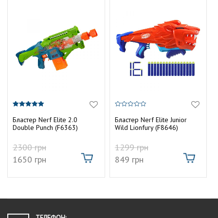
5.00
0
з 5
з
Бластер Nerf Elite 2.0
Бластер Nerf Elite Junior
5
Double Punch (F6363)
Wild Lionfury (F8646)
2300
грн
1299
грн
1650
грн
849
грн
ТЕЛЕФОН: