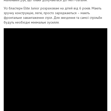
Усі бластери Elite Junior розраховані на дітей від 6 років. Мають
зручну конструкцію, легкі, просто заряджаються – мають
фронтальне завантаження стріл. Для зведення та самої стрільби
будуть необхідні мінімальні зусилля.