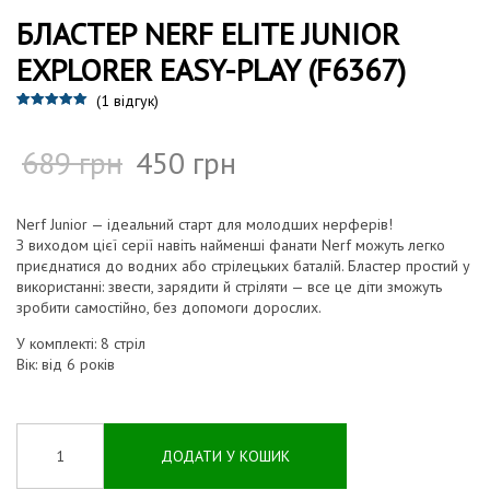
БЛАСТЕР NERF ELITE JUNIOR
EXPLORER EASY-PLAY (F6367)
(
1
відгук)
Рейтинг
1
5.00
з 5 на основі
опитування
689
грн
450
грн
покупця
Nerf Junior — ідеальний старт для молодших нерферів!
З виходом цієї серії навіть найменші фанати Nerf можуть легко
приєднатися до водних або стрілецьких баталій. Бластер простий у
використанні: звести, зарядити й стріляти — все це діти зможуть
зробити самостійно, без допомоги дорослих.
У комплекті: 8 стріл
Вік: від 6 років
ДОДАТИ У КОШИК