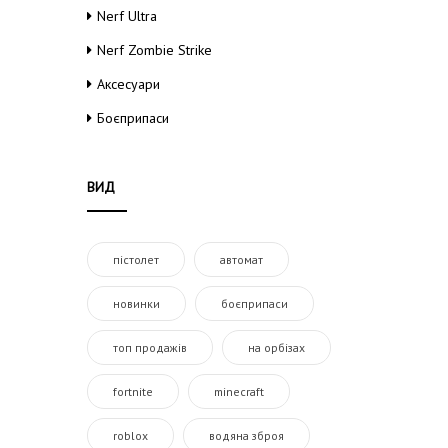
Nerf Ultra
Nerf Zombie Strike
Аксесуари
Боєприпаси
ВИД
пістолет
автомат
новинки
боєприпаси
топ продажів
на орбізах
fortnite
minecraft
roblox
водяна зброя