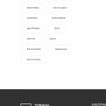
гвинтівка
аксесуари
окуляри
револьвер
дробовик
dino
marvel
laser
бензопила
машинки
microshots
ІНФОРМА
ТЕЛЕФОН: