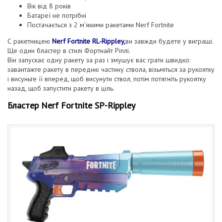
Вік від 8 років
Батареї не потрібні
Постачається з 2 м’якими ракетами Nerf Fortnite
С ракетницею
Nerf Fortnite RL-Rippley,
ви завжди будете у виграші.
Ще один бластер в стилі Фортнайт Ріплі.
Він запускає одну ракету за раз і змушує вас грати швидко:
завантажте ракету в передню частину ствола, візьміться за рукоятку
і висуньте її вперед, щоб висунути ствол, потім потягніть рукоятку
назад, щоб запустити ракету в ціль.
Бластер Nerf Fortnite SP-Rippley