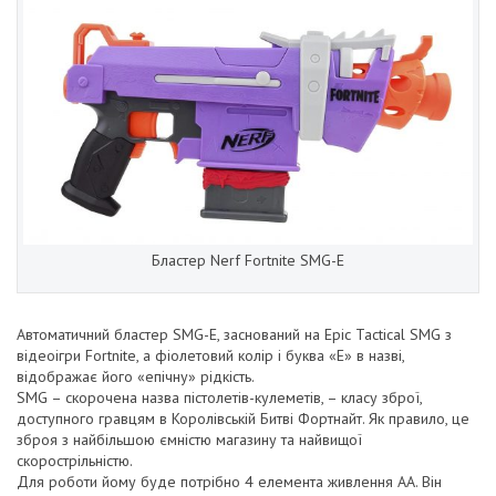
Бластер Nerf Fortnite SMG-E
Автоматичний бластер SMG-E, заснований на Epic Tactical SMG з
відеоігри Fortnite, а фіолетовий колір і буква «E» в назві,
відображає його «епічну» рідкість.
SMG – скорочена назва пістолетів-кулеметів, – класу зброї,
доступного гравцям в Королівській Битві Фортнайт. Як правило, це
зброя з найбільшою ємністю магазину та найвищої
скорострільністю.
Для роботи йому буде потрібно 4 елемента живлення АА. Він