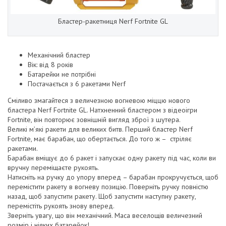
Бластер-ракетниця Nerf Fortnite GL
Механічний бластер
Вік: від 8 років
Батарейки не потрібні
Постачається з 6 ракетами Nerf
Сміливо змагайтеся з величезною вогневою міццю нового
бластера Nerf Fortnite GL. Натхненний бластером з відеоігри
Fortnite, він повторює зовнішній вигляд зброї з шутера.
Великі м’які ракети для великих битв. Перший бластер Nerf
Fortnite, має барабан, що обертається. До того ж – стріляє
ракетами.
Барабан вміщує до 6 ракет і запускає одну ракету під час, коли ви
вручну переміщаєте рукоять.
Натисніть на ручку до упору вперед – барабан прокручується, щоб
перемістити ракету в вогневу позицію. Поверніть ручку повністю
назад, щоб запустити ракету. Щоб запустити наступну ракету,
перемістіть рукоять знову вперед.
Зверніть увагу, що він механічний. Маса веселощів величезний
розмір і ніяких батарейок!