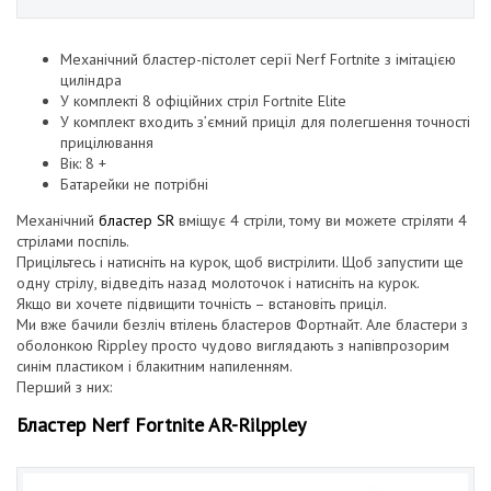
Механічний бластер-пістолет серії Nerf Fortnite з імітацією
циліндра
У комплекті 8 офіційних стріл Fortnite Elite
У комплект входить з’ємний приціл для полегшення точності
прицілювання
Вік: 8 +
Батарейки не потрібні
Механічний
бластер SR
вміщує 4 стріли, тому ви можете стріляти 4
стрілами поспіль.
Прицільтесь і натисніть на курок, щоб вистрілити. Щоб запустити ще
одну стрілу, відведіть назад молоточок і натисніть на курок.
Якщо ви хочете підвищити точність – встановіть приціл.
Ми вже бачили безліч втілень бластеров Фортнайт. Але бластери з
оболонкою Rippley просто чудово виглядають з напівпрозорим
синім пластиком і блакитним напиленням.
Перший з них:
Бластер Nerf Fortnite AR-Rilppley