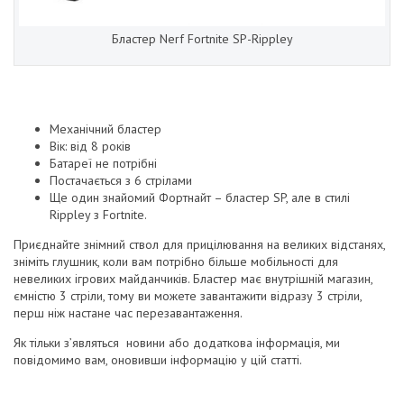
Бластер Nerf Fortnite SP-Rippley
Механічний бластер
Вік: від 8 років
Батареї не потрібні
Постачається з 6 стрілами
Ще один знайомий Фортнайт – бластер SP, але в стилі
Rippley з Fortnite.
Приєднайте знімний ствол для прицілювання на великих відстанях,
зніміть глушник, коли вам потрібно більше мобільності для
невеликих ігрових майданчиків. Бластер має внутрішній магазин,
ємністю 3 стріли, тому ви можете завантажити відразу 3 стріли,
перш ніж настане час перезавантаження.
Як тільки з’являться новини або додаткова інформація, ми
повідомимо вам, оновивши інформацію у цій статті.