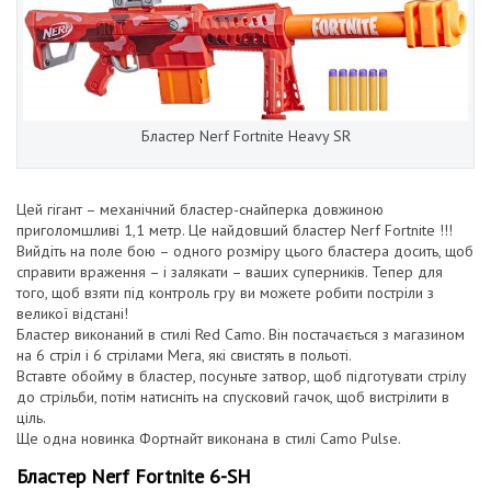
Бластер Nerf Fortnite Heavy SR
Цей гігант – механічний бластер-снайперка довжиною
приголомшливі 1,1 метр. Це найдовший бластер Nerf Fortnite !!!
Вийдіть на поле бою – одного розміру цього бластера досить, щоб
справити враження – і залякати – ваших суперників. Тепер для
того, щоб взяти під контроль гру ви можете робити постріли з
великої відстані!
Бластер виконаний в стилі Red Camo. Він постачається з магазином
на 6 стріл і 6 стрілами Мега, які свистять в польоті.
Вставте обойму в бластер, посуньте затвор, щоб підготувати стрілу
до стрільби, потім натисніть на спусковий гачок, щоб вистрілити в
ціль.
Ще одна новинка Фортнайт виконана в стилі Camo Pulse.
Бластер Nerf Fortnite 6-SH