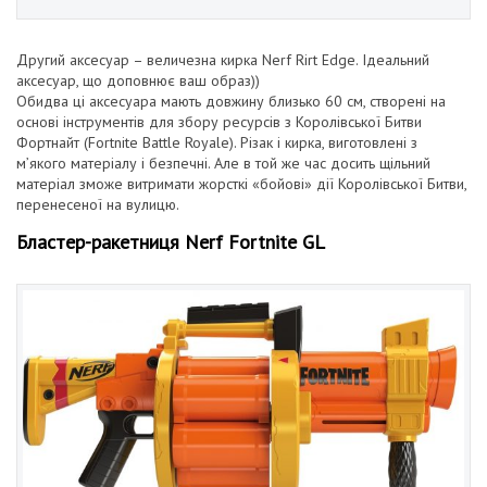
Другий аксесуар – величезна кирка Nerf Rirt Edge. Ідеальний
аксесуар, що доповнює ваш образ))
Обидва ці аксесуара мають довжину близько 60 см, створені на
основі інструментів для збору ресурсів з Королівської Битви
Фортнайт (Fortnite Battle Royale). Різак і кирка, виготовлені з
м’якого матеріалу і безпечні. Але в той же час досить щільний
матеріал зможе витримати жорсткі «бойові» дії Королівської Битви,
перенесеної на вулицю.
Бластер-ракетниця Nerf Fortnite GL