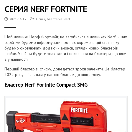
т
г
СЕРИЯ NERF FORTNITE
у
а
2023-03-13
Огляд бластерів Nerf
ц
і
Щоб новинки Нерф Фортнайт, не загубилися в новинках Nerf інших
серій, ми будемо інформувати про них окремо, в цій статті, яку
ю
будемо оновлювати додаючи анонси, огляди нових бластерів
лінійки. У ній ви будете знаходити і посилання на бластери, що вже
є у наявності.
Перший бластер зі списку, доведеться трохи зачекати. Це бластер
2022 року і з’явиться у нас він ближче до кінця року.
Бластер Nerf Fortnite Compact SMG