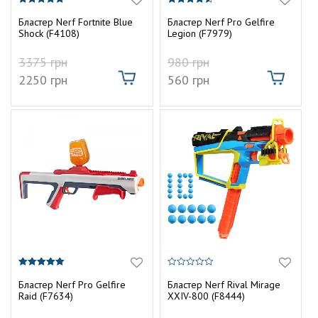
5.00
4.50
з 5
з 5
Бластер Nerf Fortnite Blue
Бластер Nerf Pro Gelfire
Shock (F4108)
Legion (F7979)
3375
грн
980
грн
2250
грн
560
грн
5.00
0
з 5
з
Бластер Nerf Pro Gelfire
Бластер Nerf Rival Mirage
5
Raid (F7634)
XXIV-800 (F8444)