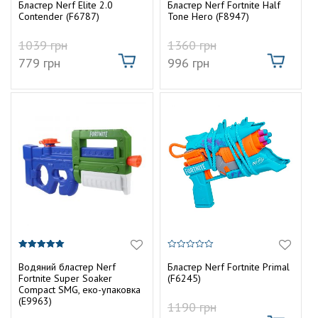
з
з
Бластер Nerf Elite 2.0
Бластер Nerf Fortnite Half
5
5
Contender (F6787)
Tone Hero (F8947)
1039
грн
1360
грн
779
грн
996
грн
5.00
0
з 5
з
Водяний бластер Nerf
Бластер Nerf Fortnite Primal
5
Fortnite Super Soaker
(F6245)
Compact SMG, еко-упаковка
(E9963)
1190
грн