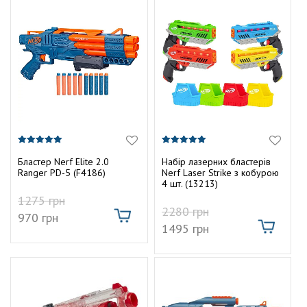
5.00
5.00
з 5
з 5
Бластер Nerf Elite 2.0
Набір лазерних бластерів
Ranger PD-5 (F4186)
Nerf Laser Strike з кобурою
4 шт. (13213)
1275
грн
2280
грн
970
грн
1495
грн