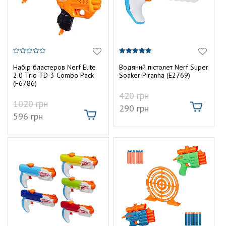
0
5.00
з
з 5
Набір бластеров Nerf Elite
Водяний пістолет Nerf Super
5
2.0 Trio TD-3 Combo Pack
Soaker Piranha (E2769)
(F6786)
420
грн
1020
грн
290
грн
596
грн