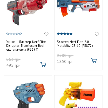
0
5.00
з
з 5
Уцінка – Бластер Nerf Elite
Бластер Nerf Elite 2.0
5
Disruptor Translucent Red,
Motoblitz CS-10 (F5872)
еко-упаковка (F2694)
2580
грн
863
грн
1850
грн
495
грн