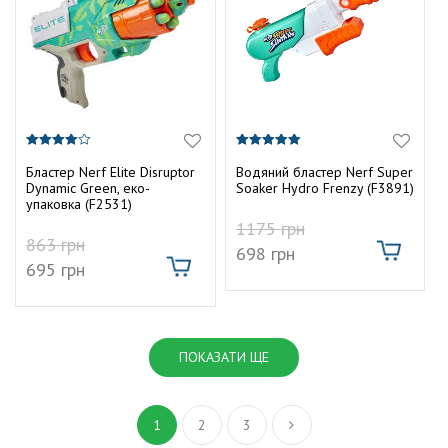
4.00
5.00
з 5
з 5
Бластер Nerf Elite Disruptor
Водяний бластер Nerf Super
Dynamic Green, еко-
Soaker Hydro Frenzy (F3891)
упаковка (F2531)
1175
грн
863
грн
698
грн
695
грн
ПОКАЗАТИ ЩЕ
1
2
3