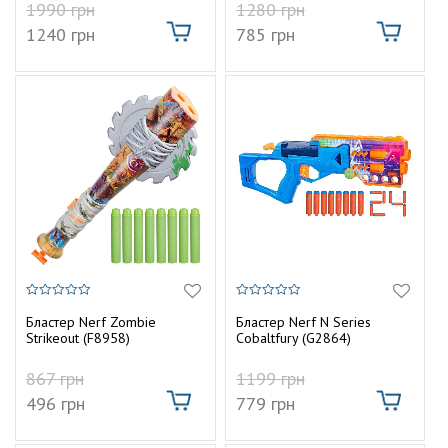
1990
грн
1280
грн
1240
грн
785
грн
0
0
з
з
Бластер Nerf Zombie
Бластер Nerf N Series
5
5
Strikeout (F8958)
Cobaltfury (G2864)
867
грн
1199
грн
496
грн
779
грн