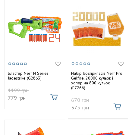
0
0
з
з
Бластер Nerf N Series
Набір боєприпасів Nerf Pro
5
5
Jadestrike (G2863)
Gelfire, 20000 кульок і
хопер на 800 кульок
(F7266)
1199
грн
779
грн
670
грн
375
грн