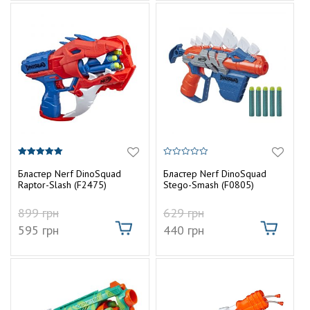
5.00
0
з 5
з
Бластер Nerf DinoSquad
Бластер Nerf DinoSquad
5
Raptor-Slash (F2475)
Stego-Smash (F0805)
899
грн
629
грн
595
грн
440
грн