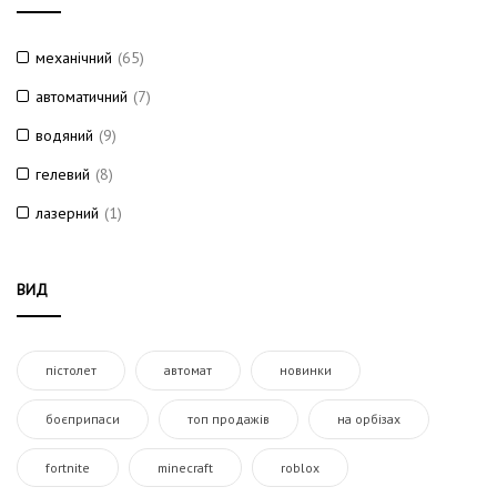
механічний
(65)
автоматичний
(7)
водяний
(9)
гелевий
(8)
лазерний
(1)
ВИД
пістолет
автомат
новинки
боєприпаси
топ продажів
на орбізах
fortnite
minecraft
roblox