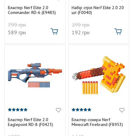
4.57
4.80
т
г
з 5
з 5
Бластер Nerf Elite 2.0
Набір стріл Nerf Elite 2.0 20
у
Commander RD-6 (E9485)
шт (F0040)
а
799
грн
299
грн
ц
589
грн
192
грн
і
ю
5.00
5.00
з 5
з 5
Бластер Nerf Elite 2.0
Бластер-сокира Nerf
Eaglepoint RD-8 (F0423)
Minecraft Firebrand (F8953)