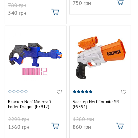
750
грн
780
грн
540
грн
0
5.00
з
з 5
Бластер Nerf Minecraft
Бластер Nerf Fortnite SR
5
Ender Dragon (F7912)
(E9391)
2299
грн
1280
грн
1560
грн
860
грн