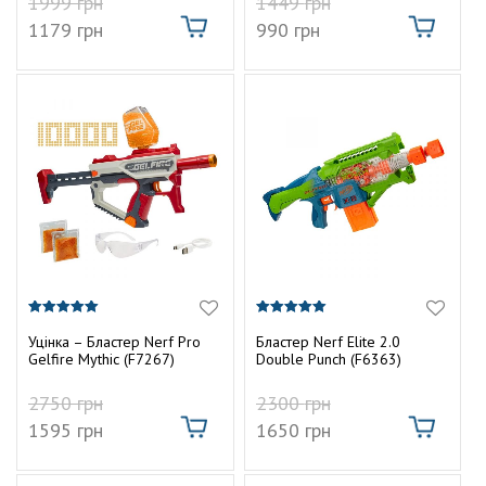
1999
грн
1449
грн
1179
грн
990
грн
5.00
5.00
з 5
з 5
Уцінка – Бластер Nerf Pro
Бластер Nerf Elite 2.0
Gelfire Mythic (F7267)
Double Punch (F6363)
2750
грн
2300
грн
1595
грн
1650
грн