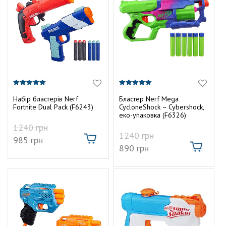
5.00
5.00
з 5
з 5
Набір бластерів Nerf
Бластер Nerf Mega
Fortnite Dual Pack (F6243)
CycloneShock – Cybershock,
еко-упаковка (F6326)
1240
грн
1240
грн
985
грн
890
грн