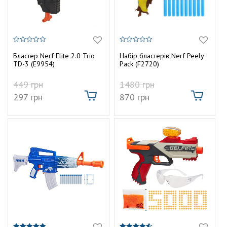
0
0
з
з
Бластер Nerf Elite 2.0 Trio
Набір бластерів Nerf Peely
5
5
TD-3 (E9954)
Pack (F2720)
449
грн
1480
грн
297
грн
870
грн