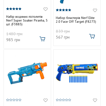
5.00
5.00
з 5
Набір водяних пістолетів
з 5
Набор бластерів Nerf Elite
Nerf Super Soaker Piranha, 5
2.0 Face Off Target (F8273)
шт. (F3885)
839
грн
1480
грн
567
грн
985
грн
0
0