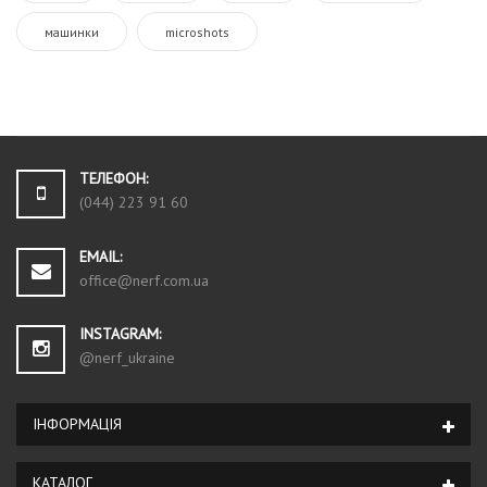
машинки
microshots
ТЕЛЕФОН:
(044) 223 91 60
EMAIL:
office@nerf.com.ua
INSTAGRAM:
@nerf_ukraine
ІНФОРМАЦІЯ
КАТАЛОГ