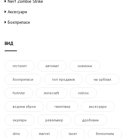
Nerf Zombie Strike
Аксесуари
Боєприпаси
ВИД
пістолет
автомат
новинки
боєприпаси
топ продажів
на орбізах
fortnite
minecraft
roblox
водяна зброя
гвинтівка
аксесуари
окуляри
револьвер
дробовик
dino
marvel
laser
бензопила