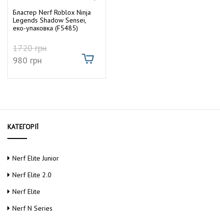
5.00
т
г
з 5
Бластер Nerf Roblox Ninja
у
Legends Shadow Sensei,
а
еко-упаковка (F5485)
ц
1720
грн
980
грн
і
ю
КАТЕГОРІЇ
Nerf Elite Junior
Nerf Elite 2.0
Nerf Elite
Nerf N Series