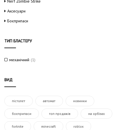
Nerf Zombie Strike
Аксесуари
Боєприпаси
ТИП БЛАСТЕРУ
механічний
(1)
ВИД
пістолет
автомат
новинки
боєприпаси
топ продажів
на орбізах
fortnite
minecraft
roblox