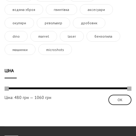
водяна зброя
гвинтівка
аксесуари
окуляри
револьвер
дробовик
dino
marvel
laser
бензопила
машинки
microshots
ЦІНА
Ціна:
480 грн
—
1060 грн
ОК