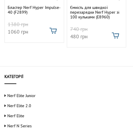
0
0
т
г
з
з
Бластер Nerf Hyper Impulse-
Ємність для швидкої
5
5
у
40 (F2899)
перезарядки Nerf Hyper зі
а
100 кульками (E8960)
1380
грн
ц
740
грн
1060
грн
480
грн
і
ю
КАТЕГОРІЇ
Nerf Elite Junior
Nerf Elite 2.0
Nerf Elite
Nerf N Series