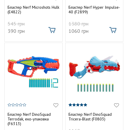
0
0
т
г
з
з
Бластер Nerf Microshots Hulk
Бластер Nerf Hyper Impulse-
5
5
у
(E4822)
40 (F2899)
а
545
грн
1380
грн
ц
390
грн
1060
грн
і
ю
0
5.00
з
з 5
Бластер Nerf DinoSquad
Бластер Nerf DinoSquad
5
Terrodak, еко-упаковка
Tricera-Blast (F0803)
(F6313)