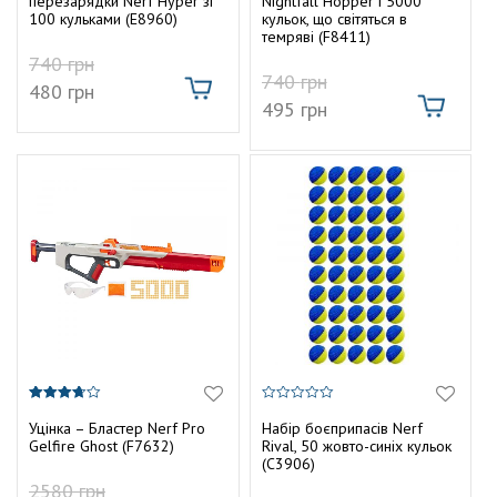
перезарядки Nerf Hyper зі
Nightfall Hopper і 5000
100 кульками (E8960)
кульок, що світяться в
темряві (F8411)
740
грн
740
грн
480
грн
495
грн
3.67
0
з 5
з
Уцінка – Бластер Nerf Pro
Набір боєприпасів Nerf
5
Gelfire Ghost (F7632)
Rival, 50 жовто-синіх кульок
(C3906)
2580
грн