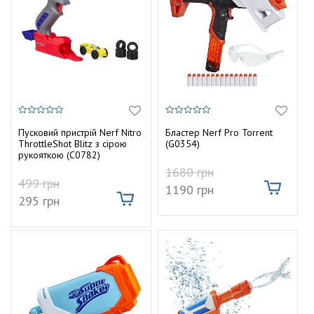
0
0
з
з
Пусковий пристрій Nerf Nitro
Бластер Nerf Pro Torrent
5
5
ThrottleShot Blitz з сірою
(G0354)
рукояткою (C0782)
1680
грн
499
грн
1190
грн
295
грн