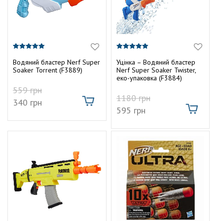
5.00
5.00
з 5
з 5
Водяний бластер Nerf Super
Уцінка – Водяний бластер
Soaker Torrent (F3889)
Nerf Super Soaker Twister,
еко-упаковка (F3884)
559
грн
1180
грн
340
грн
595
грн