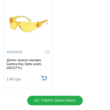
0
з
Дитячі захисні окуляри
5
Gamma Ray Optix жовті,
(GR207YL)
140
грн
ВСІ ТОВАРИ ЗАВАНТАЖЕНІ