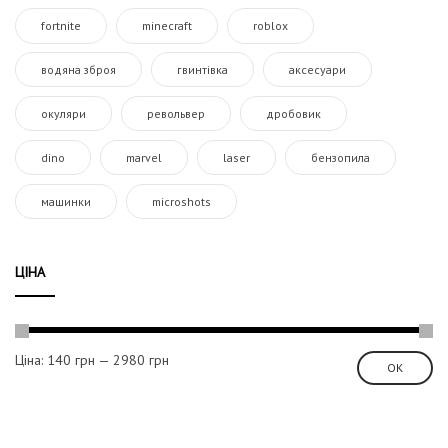
fortnite
minecraft
roblox
водяна зброя
гвинтівка
аксесуари
окуляри
револьвер
дробовик
dino
marvel
laser
бензопила
машинки
microshots
ЦІНА
Ціна:
140 грн
—
2980 грн
ОК