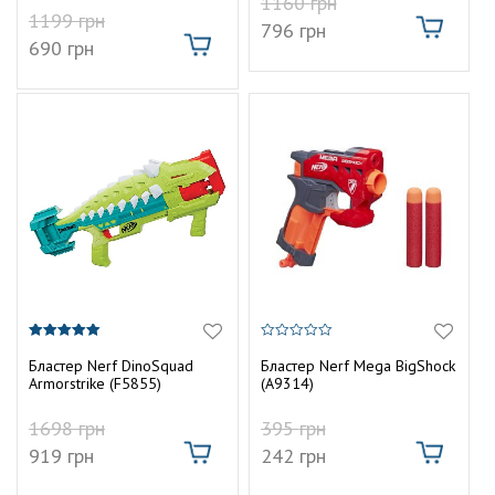
1160
грн
1199
грн
796
грн
690
грн
5.00
0
з 5
з
Бластер Nerf DinoSquad
Бластер Nerf Mega BigShock
5
Armorstrike (F5855)
(A9314)
1698
грн
395
грн
919
грн
242
грн