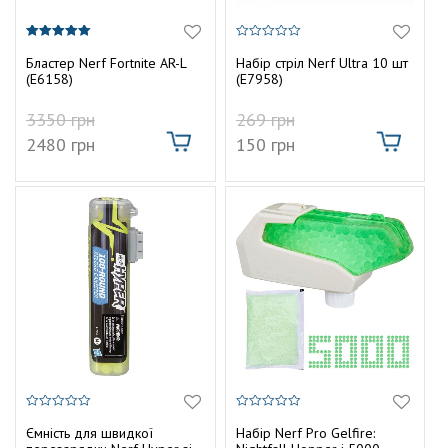
5.00
0
з 5
з
Бластер Nerf Fortnite AR-L
Набір стріл Nerf Ultra 10 шт
5
(E6158)
(E7958)
3350
грн
269
грн
2480
грн
150
грн
0
0
з
з
Ємність для швидкої
Набір Nerf Pro Gelfire:
5
5