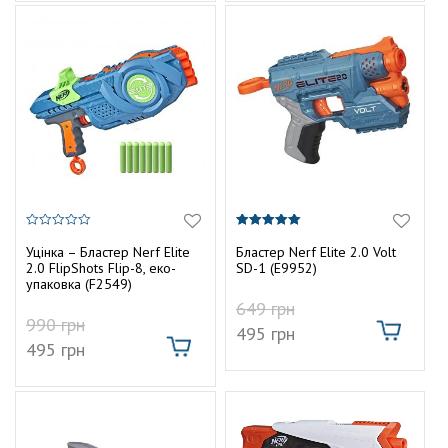
0
5.00
з
з 5
Уцінка – Бластер Nerf Elite
Бластер Nerf Elite 2.0 Volt
5
2.0 FlipShots Flip-8, еко-
SD-1 (E9952)
упаковка (F2549)
649
грн
990
грн
495
грн
495
грн