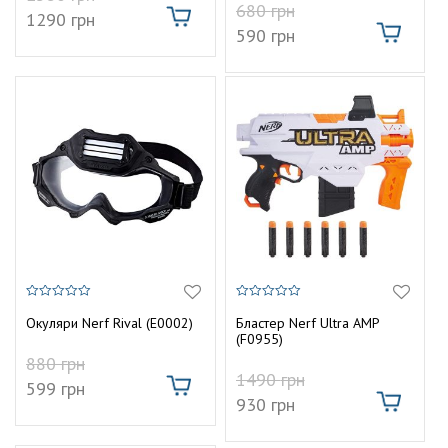
680
грн
1290
грн
590
грн
0
0
з
з
Окуляри Nerf Rival (E0002)
Бластер Nerf Ultra AMP
5
5
(F0955)
880
грн
1490
грн
599
грн
930
грн