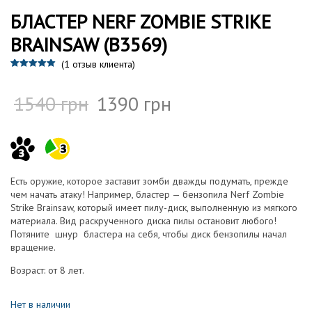
БЛАСТЕР NERF ZOMBIE STRIKE
BRAINSAW (B3569)
(
1
отзыв клиента)
Рейтинг
1
5.00
из 5 на
основе
1540
грн
1390
грн
опроса
пользовател
я
Есть оружие, которое заставит зомби дважды подумать, прежде
чем начать атаку! Например, бластер — бензопила Nerf Zombie
Strike Brainsaw, который имеет пилу-диск, выполненную из мягкого
материала. Вид раскрученного диска пилы остановит любого!
Потяните шнур бластера на себя, чтобы диск бензопилы начал
вращение.
Возраст: от 8 лет.
Нет в наличии