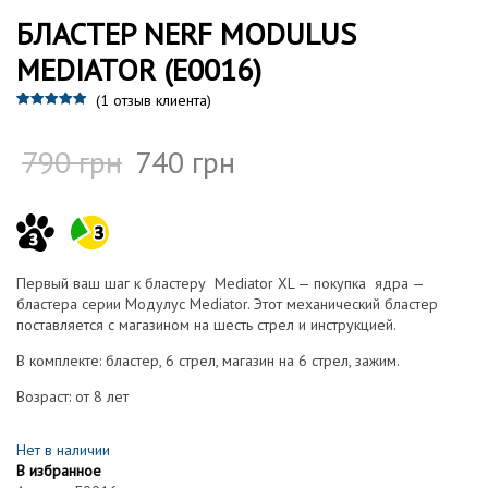
БЛАСТЕР NERF MODULUS
MEDIATOR (E0016)
(
1
отзыв клиента)
Рейтинг
1
5.00
из 5 на
основе
790
грн
740
грн
опроса
пользовател
я
Первый ваш шаг к бластеру Mediator XL — покупка ядра —
бластера серии Модулус Mediator. Этот механический бластер
поставляется с магазином на шесть стрел и инструкцией.
В комплекте: бластер, 6 стрел, магазин на 6 стрел, зажим.
Возраст: от 8 лет
Нет в наличии
В избранное