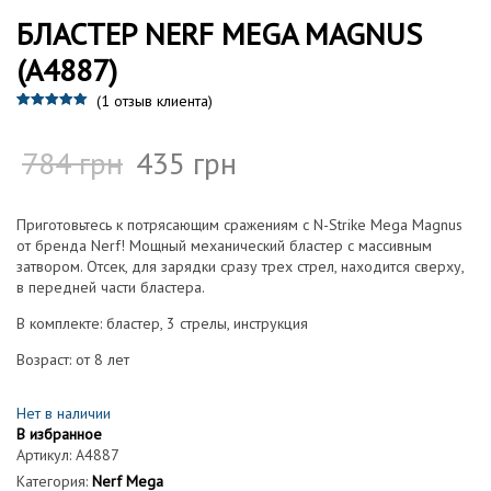
БЛАСТЕР NERF MEGA MAGNUS
(A4887)
(
1
отзыв клиента)
Рейтинг
1
5.00
из 5 на
основе
784
грн
435
грн
опроса
пользовател
я
Приготовьтесь к потрясающим сражениям с N-Strike Mega Magnus
от бренда Nerf! Мощный механический бластер с массивным
затвором. Отсек, для зарядки сразу трех стрел, находится сверху,
в передней части бластера.
В комплекте: бластер, 3 стрелы, инструкция
Возраст: от 8 лет
Нет в наличии
В избранное
Артикул:
A4887
Категория:
Nerf Mega