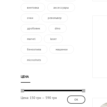
винтовка
аксессуары
очки
револьвер
дробовик
dino
marvel
laser
бензопила
машинки
microshots
ЦЕНА
Цена:
150 грн
—
590 грн
ОК