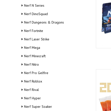
н
Nerf N Series
и
ю
Nerf DinoSquad
Nerf Dungeons & Dragons
Nerf Fortnite
Nerf Laser Strike
Nerf Mega
Nerf Minecraft
Nerf Nitro
Nerf Pro Gelfire
Nerf Roblox
Nerf Rival
Nerf Hyper
Nerf Super Soaker