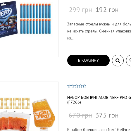
299
грн
192
грн
Запасные стрелы нужны и для боль
не искать стрелы. Сменная упаковк
из…
В КОРЗИНУ
0
и
НАБОР БОЕПРИПАСОВ NERF PRO G
з
5
(F7266)
670
грн
375
грн
В набор боеприпасов Nerf GelFire