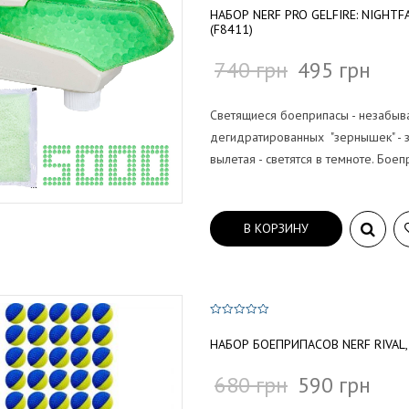
и
НАБОР NERF PRO GELFIRE: NIGHT
з
5
(F8411)
740
грн
495
грн
Светящиеся боеприпасы - незабыв
дегидратированных "зернышек" - з
вылетая - светятся в темноте. Бое
В КОРЗИНУ
0
и
НАБОР БОЕПРИПАСОВ NERF RIVAL,
з
5
680
грн
590
грн