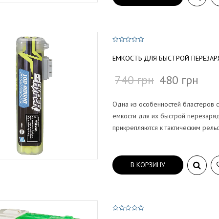
0
и
ЕМКОСТЬ ДЛЯ БЫСТРОЙ ПЕРЕЗАРЯ
з
5
740
грн
480
грн
Одна из особенностей бластеров с
емкости для их быстрой перезаря
прикрепляются к тактическим рель
В КОРЗИНУ
0