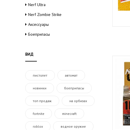
Nerf Ultra
Nerf Zombie Strike
Аксессуары
Боеприпасы
ВИД
пистолет
автомат
новинки
боеприпасы
топ продаж
на орбизах
fortnite
minecraft
roblox
водное оружие