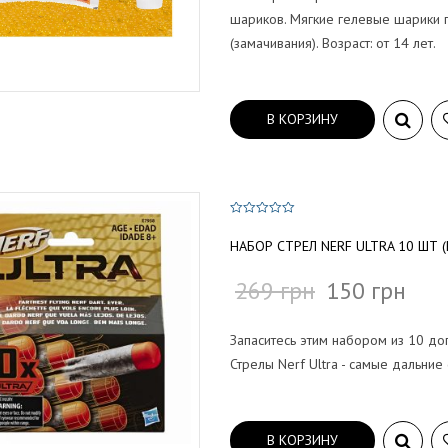
шариков. Мягкие гелевые шарики 
(замачивания). Возраст: от 14 лет.
В КОРЗИНУ
0
и
НАБОР СТРЕЛ NERF ULTRA 10 ШТ (
з
5
269
грн
150
грн
Запаситесь этим набором из 10 доп
Стрелы Nerf Ultra - самые дальние 
В КОРЗИНУ